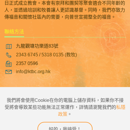
日正式成立教會。本會有崇拜和團契等聚會適合不同年齡的
人，並透過培訓和牧養讓人更認識基督。同時，我們亦致力
傳福音和關懷社區內的需要，向普世宣揚整全的福音。
聯絡方法
九龍觀塘功樂道83號
2343 6745
/
5318 0135 (教牧)
2357 0596
info@ktbc.org.hk
|
|
|
主頁
觀塘浸信會幼稚園
翠林邨浸信會幼稚園
觀塘浸信會彩明幼稚園
我們將會使用Cookie在你的電腦上儲存資料，如果你不接
受將會導致某些功能無法正常運作，詳情請瀏覽我們的
私隱
政策
。
©2026 觀塘浸信會 版權所有，不得轉載。
使用條款
網站地圖
好的，我接受！