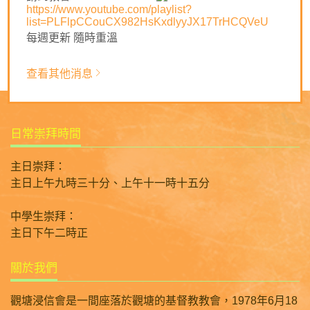
網站的其他連結
https://www.youtube.com/playlist?
list=PLFlpCCouCX982HsKxdlyyJX17TrHCQVeU
會友系統
婚禮借用教堂
每週更新 隨時重溫
使用條款
私隱政策聲明
免責聲明
查看其他消息
日常崇拜時間
主日崇拜：
主日上午九時三十分、上午十一時十五分
中學生崇拜：
主日下午二時正
關於我們
觀塘浸信會是一間座落於觀塘的基督教教會，1978年6月18