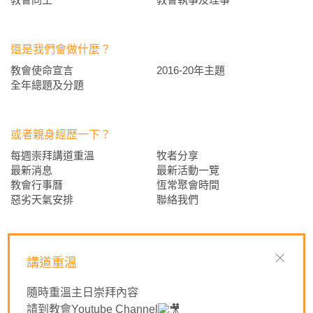
還是我們會做什麼？
教會使命宣言
2016-20年主題
全年總題及分題
或者親身經歷一下？
每週崇拜講道重溫
牧者分享
最新消息
最新活動一覽
教會行事曆
恆常聚會時間
惡劣天氣安排
聯絡我們
最後不如跟我們一起為各事項禱告？
講道重溫
異地同聲禱告
隨時重溫主日崇拜內容
請到教會Youtube Channel