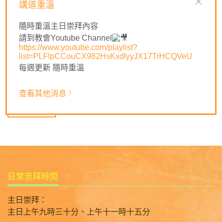
講道重溫
們只是頭腦上認知神的救贖計劃？
🌅基督已經完成那頒佈律法的目的，因此，所有相信他的人
隨時重溫主日崇拜內容
都跟神恢復了正確的關係。
請到教會Youtube Channel
https://www.youtube.com/playlist?
(新普及譯本, 羅10:4)
list=PLFlpCCouCX982HsKxdlyyJX17TrHCQVeU
🙏🏼為自己及教會禱告，「我們要舉起救恩的杯，稱揚耶和
每週更新 隨時重溫
華的名。」（‭‭詩‭116‬:‭13‬）將基督的心意（大使命與大誡命）
成為自己及教會的目標方向。
查看其他消息
返回列表
日常崇拜時間
主日崇拜：
主日上午九時三十分、上午十一時十五分