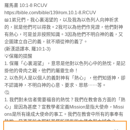
羅馬書‬ ‭10‬:‭1‬-‭8‬ ‭RCUV‬‬
https://bible.com/bible/139/rom.10.1-8.RCUV
📖1弟兄們，我心裏渴望的，以及我為以色列人向神祈求
的，就是他們可以得救。2我可以為他們作見證，他們對神
有熱心，可是並非按照知識。3因為他們不明白神的義，又
企圖建立自己的義，就不順從神的義了。
(新漢語譯本, 羅10:1-3)
💡保羅的提醒
1. 保羅「心裏渴望」，意思是他對以色列心中的熱忱，是記
掛他的骨肉之親，他們的屬靈生命！
2. ⁠以色列人是以個人的義對神有「熱心」，他們知道神，卻
不認識神，不明白神的心意、要求、恩慈⋯⋯等。
🤔
1. 我們對未信者需要福音的熱忱？我們在教會各方面的「熱
心」是因為甚麽？宣教學者定義Mission是指大使命，Missi
ons是所有達成大使命的事工。我們在教會中所有的事奉有
熱忱，是否基於主耶穌基督所頒佈的大使命與大誡命？
2. ⁠我們是否真的認識神？祂的心意、計劃、要求⋯⋯等！我