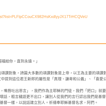
aylist?list=PLFlpCCouCX982HsKxdlyyJX17TrHCQVeU
神賜福給你，直到永遠。」
要的頌讚對象，詩篇大多數的頌讚對象是上帝，以王為主要的頌讚
，經文中提到這位君王新郎的屬性是「真理、謙卑和公義」、「喜愛
美好，嘴唇吐出恩言」，我們作為主耶穌的門徒，我們「把口」就
壞話，粗言穢語更不出口，讓別人從我們的言行認出我們是基督
穌基督一樣，以說話建立別人。祈禱奉耶穌基督名求，阿們。