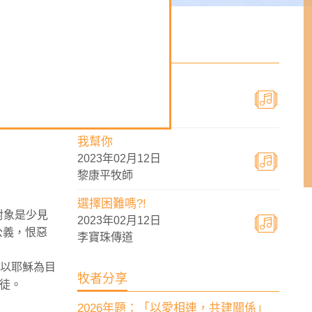
講道內容重溫
耶穌話
2023年02月19日
沈燕雅傳道
我幫你
2023年02月12日
黎康平牧師
選擇困難嗎?!
對象是少見
2023年02月12日
公義，恨惡
李寶珠傳道
要以耶穌為目
牧者分享
徒。
2026年題：「以愛相連，共建關係」