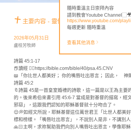
隨時重溫主日崇拜內容
請到教會Youtube Channel
主要内容 - 靈修材料
https://www.youtube.com/pl
每週更新 隨時重溫
2026年05月31日
查看其他消息
盧桂芳牧師
詩篇 45:1-17
📕讀經 👉🏻https://bible.com/bible/40/psa.45.CNV
📖「你比世人都美好； 你的嘴唇吐出恩言； 因此， 
詩篇 45:2
🔖詩篇 45是一首皇室婚禮的詩歌，這一篇是以王為主
的。後來希伯來書引用 45:6-7 當成是對基督的描寫
邪惡」，這跟我們認知的耶穌基督就十分吻合了。
😌💭如經文所說，耶穌基督這位萬世君王「比世人都
標和榜樣。「嘴唇吐出恩言」，不說別人是非，不講別人
🙏🏻主啊，求祢幫助我們向別人嘴唇吐出恩言，學像耶