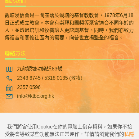
關於我們
觀塘浸信會是一間座落於觀塘的基督教教會，1978年6月18
日正式成立教會。本會有崇拜和團契等聚會適合不同年齡的
人，並透過培訓和牧養讓人更認識基督。同時，我們亦致力
傳福音和關懷社區內的需要，向普世宣揚整全的福音。
聯絡方法
九龍觀塘功樂道83號
2343 6745
/
5318 0135 (教牧)
2357 0596
info@ktbc.org.hk
|
|
|
主頁
觀塘浸信會幼稚園
翠林邨浸信會幼稚園
觀塘浸信會彩明幼稚園
我們將會使用Cookie在你的電腦上儲存資料，如果你不接
受將會導致某些功能無法正常運作，詳情請瀏覽我們的
私隱