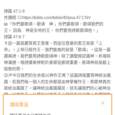
詩篇 47:1-9
📕讀經 👉🏻https://bible.com/bible/40/psa.47.CNV
📖「你們要歌頌，歌頌 神； 你們要歌頌，歌頌我們的
王。 因為 神是全地的王， 你們要用詩歌歌頌他。」
詩篇 47:6-7
🔖這一篇是慶賀君王登基，而這位登基的君王就是「上
帝」。上帝已經作王，我們能做的就是「歌頌」。這是一篇
讚美詩，我們要用詩歌歌頌神。除了讀聖經認識神，祈禱與
神溝通，唱詩讚美神對於基督徒都很重要，歌頌神就是獻上
咀唇的祭。
😌💭今日我們的生命是以神作王嗎？這篇詩是慶賀神統治萬
國，若我們每一個人的生命都是由神掌權作王，那麼神真的
是統治萬國了。讓神統治萬國萬民，就先讓我們的心被神治
理，以神為王。什麼叫以神為王？就是在任何事上先問神的
旨意，而是不是按照自己的心意或一向做法去完成。就讓我
講道重溫
們今天開始在每一件事做決定前停一停，以祈禱先問神的意
思，看看是否不再一樣。