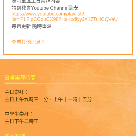
隨時重溫主日崇拜內容
🙏🏻主啊，求祢改變我們以自己的意思生活，讓我們以神為
請到教會Youtube Channel
https://www.youtube.com/playlist?
王，學習先問祢的旨意，才去決定和行動。祈禱奉耶穌基督
list=PLFlpCCouCX982HsKxdlyyJX17TrHCQVeU
名求，阿們。
每週更新 隨時重溫
返回列表
查看其他消息
日常崇拜時間
主日崇拜：
主日上午九時三十分、上午十一時十五分
中學生崇拜：
主日下午二時正