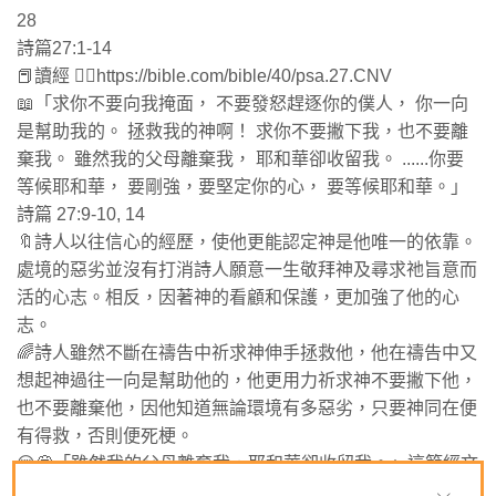
28
‭‭詩篇‬27:1-14
📕讀經 👉🏻https://bible.com/bible/40/psa.27.CNV
📖「求你不要向我掩面， 不要發怒趕逐你的僕人， 你一向
是幫助我的。 拯救我的神啊！ 求你不要撇下我，也不要離
棄我。 雖然我的父母離棄我， 耶和華卻收留我。 ......你要
等候耶和華， 要剛強，要堅定你的心， 要等候耶和華。」
‭‭詩篇‬ ‭27‬:‭9‬-‭10‬, ‭14‬
🔖詩人以往信心的經歷，使他更能認定神是他唯一的依靠。
處境的惡劣並沒有打消詩人願意一生敬拜神及尋求祂旨意而
活的心志。相反，因著神的看顧和保護，更加強了他的心
志。
🌈詩人雖然不斷在禱告中祈求神伸手拯救他，他在禱告中又
想起神過往一向是幫助他的，他更用力祈求神不要撇下他，
也不要離棄他，因他知道無論環境有多惡劣，只要神同在便
有得救，否則便死梗。
😌💭「雖然我的父母離棄我，耶和華卻收留我。」這節經文
令我想起原生家庭的問題。有些人包括我在內，可能都會受