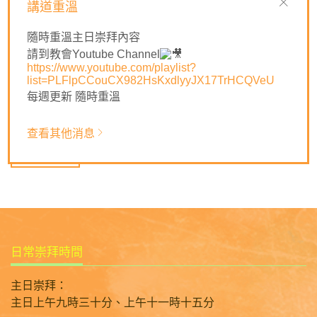
講道重溫
到原生家庭帶來的一些傷害，不論是缺乏足夠的愛、關注、
保護等等，也會影響成長後的身心靈發展。無論我們的父母
隨時重溫主日崇拜內容
是如何，最後讓我發現我有天父愛我，無時無刻保護看顧
請到教會Youtube Channel
https://www.youtube.com/playlist?
我，使我永遠有依靠，不用只靠自己。
list=PLFlpCCouCX982HsKxdlyyJX17TrHCQVeU
🙏🏻慈愛主，多謝祢愛我、看顧我、保守我，有祢這個天父
每週更新 隨時重溫
收留我，我便甚麼都不怕了。求祢使我們剛強，堅定我們的
心去等候祢。祈禱奉耶穌基督名求，阿們。
查看其他消息
返回列表
日常崇拜時間
主日崇拜：
主日上午九時三十分、上午十一時十五分