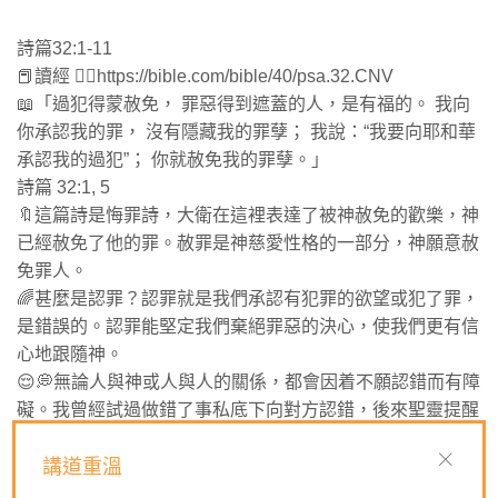
‭‭詩篇‬32:1-11
📕讀經 👉🏻https://bible.com/bible/40/psa.32.CNV
📖「過犯得蒙赦免， 罪惡得到遮蓋的人，是有福的。 我向
你承認我的罪， 沒有隱藏我的罪孽； 我說：“我要向耶和華
承認我的過犯”； 你就赦免我的罪孽。」
‭‭詩篇‬ ‭32‬:‭1‬, ‭5‬ ‭
🔖這篇詩是悔罪詩，大衛在這裡表達了被神赦免的歡樂，神
已經赦免了他的罪。赦罪是神慈愛性格的一部分，神願意赦
免罪人。
🌈甚麼是認罪？認罪就是我們承認有犯罪的欲望或犯了罪，
是錯誤的。認罪能堅定我們棄絕罪惡的決心，使我們更有信
心地跟隨神。
😌💭無論人與神或人與人的關係，都會因着不願認錯而有障
礙。我曾經試過做錯了事私底下向對方認錯，後來聖靈提醒
我應該當眾向某人認錯，我順服如此行之後，我發現這個行
動力量很大，當下的關係修補了，氣氛立刻和諧了。把錯、
講道重溫
把罪擺上枱處理，使魔鬼再不能蠶食我們的關係。