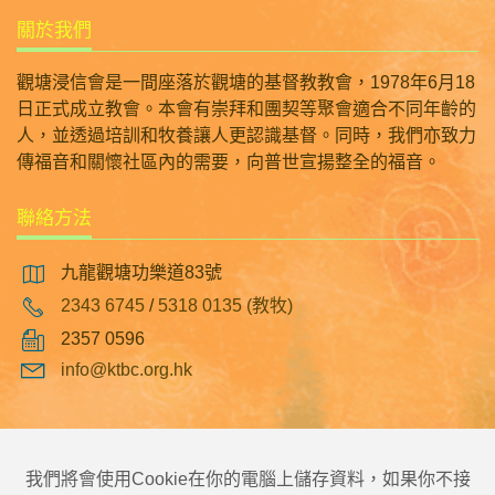
關於我們
觀塘浸信會是一間座落於觀塘的基督教教會，1978年6月18
日正式成立教會。本會有崇拜和團契等聚會適合不同年齡的
人，並透過培訓和牧養讓人更認識基督。同時，我們亦致力
傳福音和關懷社區內的需要，向普世宣揚整全的福音。
聯絡方法
九龍觀塘功樂道83號
2343 6745
/
5318 0135 (教牧)
2357 0596
info@ktbc.org.hk
|
|
|
主頁
觀塘浸信會幼稚園
翠林邨浸信會幼稚園
觀塘浸信會彩明幼稚園
我們將會使用Cookie在你的電腦上儲存資料，如果你不接