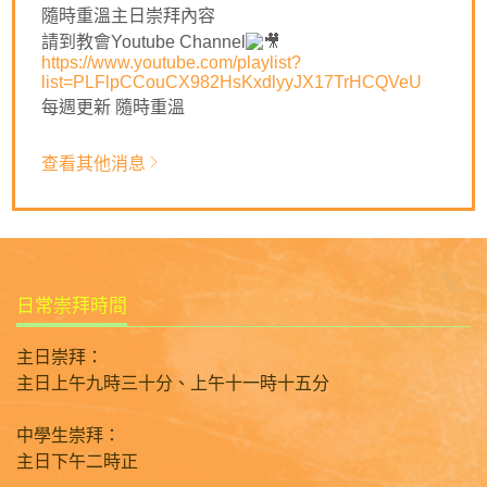
隨時重溫主日崇拜內容
🙏🏻主啊，我不向祢隱藏我的罪孽，我要向祢承認我的過
請到教會Youtube Channel
犯，求祢教導我們，指示我們應走的路，叫我們有勇氣承認
https://www.youtube.com/playlist?
錯誤。多謝主赦免我們的罪，使我們重新有正直的靈和喜樂
list=PLFlpCCouCX982HsKxdlyyJX17TrHCQVeU
的心。祈禱奉耶穌基督名求，阿們。
每週更新 隨時重溫
返回列表
查看其他消息
日常崇拜時間
主日崇拜：
主日上午九時三十分、上午十一時十五分
中學生崇拜：
主日下午二時正