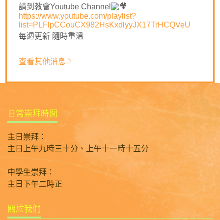
請到教會Youtube Channel
🙏🏻主耶穌基督，求祢幫助我們熟練傳福音，裝備好我們能
https://www.youtube.com/playlist?
回應所有傳福音的機會。祈禱奉耶穌基督名求，阿們。
list=PLFlpCCouCX982HsKxdlyyJX17TrHCQVeU
每週更新 隨時重溫
返回列表
查看其他消息
日常崇拜時間
主日崇拜：
主日上午九時三十分、上午十一時十五分
中學生崇拜：
主日下午二時正
關於我們