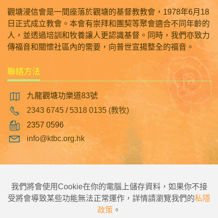
觀塘浸信會是一間座落於觀塘的基督教教會，1978年6月18
日正式成立教會。本會有崇拜和團契等聚會適合不同年齡的
人，並透過培訓和牧養讓人更認識基督。同時，我們亦致力
傳福音和關懷社區內的需要，向普世宣揚整全的福音。
聯絡方法
九龍觀塘功樂道83號
2343 6745
/
5318 0135 (教牧)
2357 0596
info@ktbc.org.hk
|
|
|
主頁
觀塘浸信會幼稚園
翠林邨浸信會幼稚園
觀塘浸信會彩明幼稚園
我們將會使用Cookie在你的電腦上儲存資料，如果你不接
受將會導致某些功能無法正常運作，詳情請瀏覽我們的
私隱
政策
。
©2026 觀塘浸信會 版權所有，不得轉載。