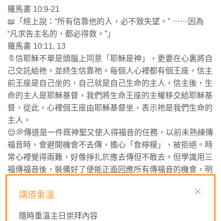
羅馬書 10:9-21
📖「經上說：“所有信靠他的人，必不致失望。” ⋯⋯因為
“凡求告主名的，都必得救。”」
羅馬書 10:11, 13
🔖信耶穌不單是頭腦上同意「耶穌是神」，更要在心裏將自
己交託給祂，並終生信靠祂。每個人心裡都有個王座，信主
前王座是自己坐的，自己就是自己生命的主人，信主後，生
命的主人是耶穌基督，我們將生命王座的主權移交給耶穌基
督，從此，心裡個王座由耶穌基督坐，表示祂是我們生命的
主人。
😌💭傳道是一件既神聖又使人得福音的任務，以前未熟練傳
福音時，會避開機會不去傳，擔心「食檸檬」、被拒絕。時
常心裡覺得兩難，好像掙扎於應去傳但不敢去。但學識用三
福傳福音後，裝備好了便能正面回應所有傳福音的機會，明
白自己只負責講福音，人信不信主是神自己的揀選和工作，
現在不再怕遇到時機不敢傳。今天若要離開世上，我會問自
講道重溫
己要傳的福音對象聽過福音未，我要傳的傳了未?若然未，
隨時重溫主日崇拜內容
我還剩最後一口氣都要傳。